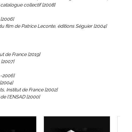
 catalogue collectif [2008]
[2006]
u film de Patrice Leconte
, éditions Séguier [2004]
tut de France [2019]
 [2007]
4-2006]
 [2004]
, Institut de France [2002]
s de l'ENSAD [2000]