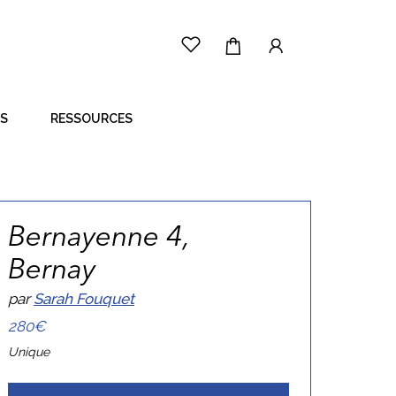
ES
RESSOURCES
LE PRINCIPE
CÔTÉ ARTISTE
CÔTÉ ACHETEUR
Bernayenne 4,
Bernay
par
Sarah Fouquet
280€
Unique