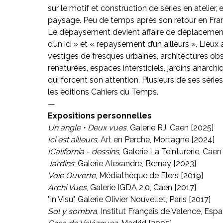
sur le motif et construction de séries en atelier, 
paysage. Peu de temps après son retour en Franc
Le dépaysement devient affaire de déplacement 
d’un ici » et « repaysement d’un ailleurs ». Lieu
vestiges de fresques urbaines, architectures obso
renaturées, espaces intersticiels, jardins anarc
qui forcent son attention. Plusieurs de ses séries
les éditions Cahiers du Temps.
—
Expositions personnelles
Un angle • Deux vues
, Galerie RJ, Caen [2025]
Ici est ailleurs
, Art en Perche, Mortagne [2024]
ICalifornia - dessins
, Galerie La Teinturerie, Caen
Jardins
, Galerie Alexandre, Bernay [2023]
Voie Ouverte
, Médiathèque de Flers [2019]
Archi Vues
, Galerie IGDA 2.0, Caen [2017]
"In Visu", Galerie Olivier Nouvellet, Paris [2017]
Sol y sombra
, Institut Français de Valence, Esp