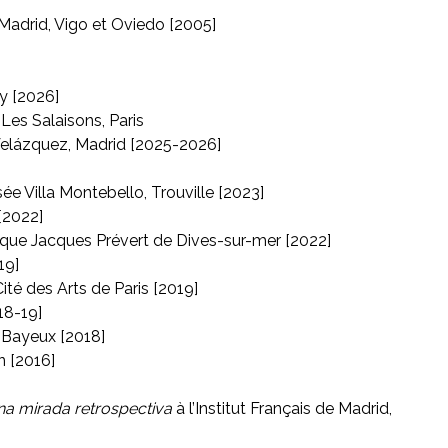
Madrid, Vigo et Oviedo [2005]
ay [2026]
 Les Salaisons, Paris
 Velázquez, Madrid [2025-2026]
e Villa Montebello, Trouville [2023]
 [2022]
que Jacques Prévert de Dives-sur-mer [2022]
19]
ité des Arts de Paris [2019]
18-19]
e Bayeux [2018]
n [2016]
na mirada retrospectiva
à l’Institut Français de Madrid,