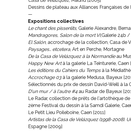
Casa de Velázquez
, Madrid [2005]
Dessins de plateau aux Alliances Françaises de 
—
Expositions collectives
Le chant des pissenlits
, Galerie Alexandre, Bern
Mandragores, Salon de la mort VI
,Galerie 24b /
El Salón
, accrochage de la collection, Casa de
Paysages… etcetera
, Art en Perche, Mortagne
De la Casa de Velázquez à la Normandie
au Musé
Happy New Art
à la galerie La Teinturerie, Caen
Les éditions du Cahiers du Temps
à la Médiathè
Accrochage 03
à la galerie Medusa, Bayeux [20
Sélectionnés du prix de dessin David-Weill à la C
D'un mur / à l'autre #4
au Radar de Bayeux [20
Le Radar, collection de prêts de l'artothèque d
2ème Festival du dessin à la Samdi Galerie, Cae
Le Petit Lieu Poileboine, Caen [2011]
Artistas de la Casa de Velázquez (1998-2008). U
Espagne [2009]