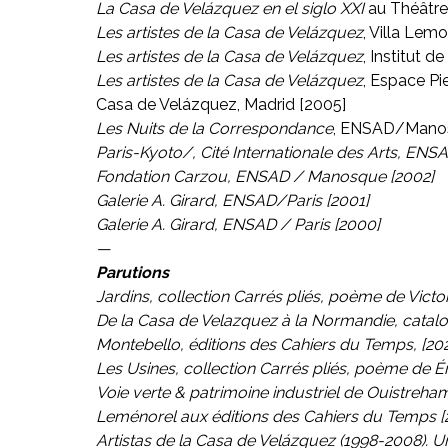
La Casa de Velázquez en el siglo XXI
au Théâtre
Les artistes de la Casa de Velázquez
, Villa Lem
Les artistes de la Casa de Velázquez
, Institut d
Les artistes de la Casa de Velázquez
, Espace Pie
Casa de Velázquez, Madrid [2005]
Les Nuits de la Correspondance
, ENSAD/Manos
Paris-Kyoto/
, Cité Internationale des Arts, ENSA
Fondation Carzou, ENSAD / Manosque [2002]
Galerie A. Girard, ENSAD/Paris [2001]
Galerie A. Girard, ENSAD / Paris [2000]
—
Parutions
Jardins
, collection Carrés pliés, poème de Vict
De la Casa de Velazquez à la Normandie
, catal
Montebello, éditions des Cahiers du Temps, [20
Les Usines
, collection Carrés pliés, poème de 
Voie verte & patrimoine industriel de Ouistreh
Leménorel aux éditions des Cahiers du Temps [
Artistas de la Casa de Velázquez (1998-2008). 