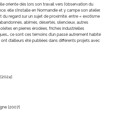
elle oriente dès lors son travail vers l’observation du
e, elle s’installe en Normandie et y campe son atelier.
du regard sur un sujet de proximité, entre « exotisme
x abandonnés, abîmés, désertés, silencieux, autres
lètes en pierres érodées, friches industrielles
hiques… ce sont ces témoins d’un passé autrement habité
 ont d’ailleurs été publiées dans différents projets avec
 [2024]
agne [2007]