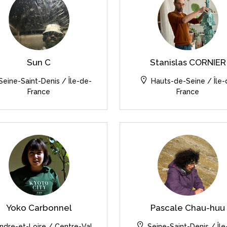
Sun C
Stanislas CORNIER
Seine-Saint-Denis / Île-de-
Hauts-de-Seine / Île-
France
France
Yoko Carbonnel
Pascale Chau-huu
Indre-et-Loire / Centre-Val
Seine-Saint-Denis / Île