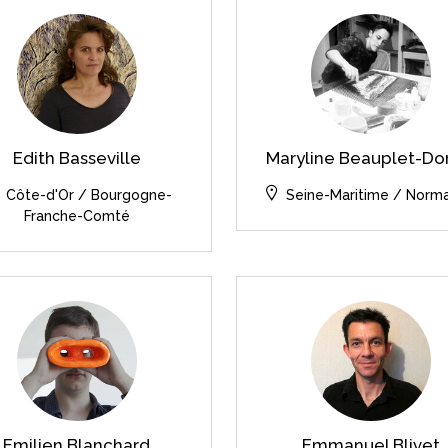
Edith Basseville
Maryline Beauplet-Do
Côte-d'Or / Bourgogne-
Seine-Maritime / Norm
Franche-Comté
Emilien Blanchard
Emmanuel Blivet