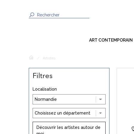
ART CONTEMPORAIN
Dessin
/
Artistes
Peinture
Filtres
Sculpture
Photographie
Localisation
Techniques Mixtes
Installation
Vidéo / Son
Découvrir les artistes autour de
moi