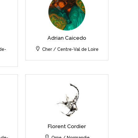
Adrian Caicedo
de-
Cher / Centre-Val de Loire
Florent Cordier
-de-
Orne / Normandie