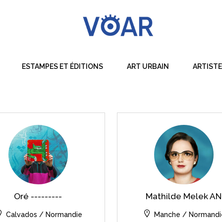
ESTAMPES ET ÉDITIONS
ART URBAIN
ARTIST
Dessin
Peinture
Sculpture
Techniques Mixtes
Oré ---------
Mathilde Melek AN
Calvados / Normandie
Manche / Normandi