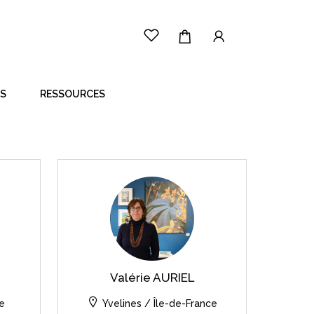
ES
RESSOURCES
LE PRINCIPE
CÔTÉ ARTISTE
CÔTÉ ACHETEUR
Valérie AURIEL
e
Yvelines / Île-de-France