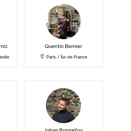
rnic
Quentin Bernier
andie
Paris / Île-de-France
Johan Bonnefoy