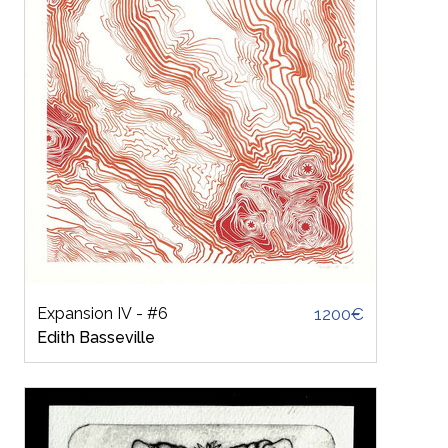
Dimensions
Taille
Petit
Moyen
Grand
Orientation
Portrait
Paysage
Carré
Expansion IV - #6
1200€
Edith Basseville