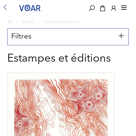
/
Œuvres
/
Estampes et éditions
Filtres
Localisation
Estampes et éditions
Découvrir les œuvres autour de moi
Estampes et éditions
Prix
0€
33 000€