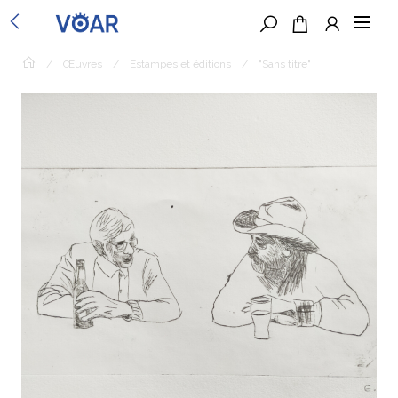
/
Œuvres
/
Estampes et éditions
/
"Sans titre"