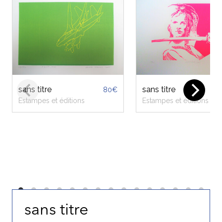
re
sans titre
80€
80€
 et éditions
Estampes et éditions
s
E
sans titre