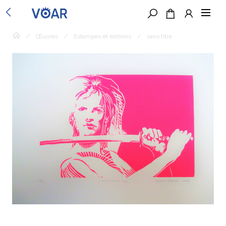
/
Œuvres
/
Estampes et éditions
/
sans titre