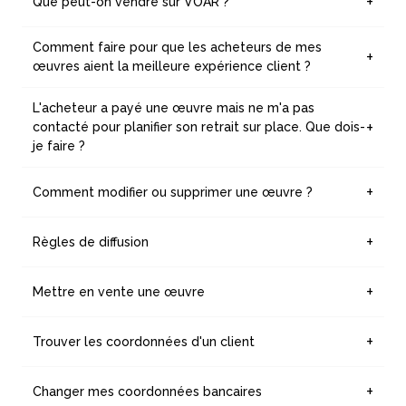
Que peut-on vendre sur VOAR ?
Lire plus
Les artistes peuvent vendre sur la plateforme toute
création originale.
Comment faire pour que les acheteurs de mes
Lire plus
œuvres aient la meilleure expérience client ?
Voici quelques conseils afin de vous aider dans vos
ventes :
L'acheteur a payé une œuvre mais ne m'a pas
Lire plus
contacté pour planifier son retrait sur place. Que dois-
je faire ?
Lorsque une œuvre est vendue, c'est à l'artiste de
prendre contact avec l’acheteur.
Comment modifier ou supprimer une œuvre ?
Lire plus
Vous pouvez à n’importe quel moment modifier des
informations via votre compte personnel.
Règles de diffusion
Lire plus
En créant un compte sur voar.fr, l’artiste autorise VOAR à
diffuser les œuvres pour en faire la promotion.
Mettre en vente une œuvre
Lire plus
Veillez d'abord à créer un compte artiste. Une fois celui-
ci validé, vous pourrez vendre vos œuvres !
Trouver les coordonnées d'un client
Lire plus
Suite à une vente, vous retrouverez les coordonnées de
l'acheteur dans vos notifications ou par mail.
Changer mes coordonnées bancaires
Lire plus