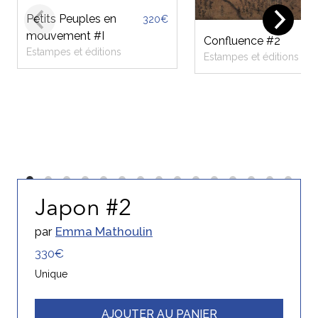
Petits Peuples en
320€
mouvement #I
Confluence #2
Estampes et éditions
Estampes et éditions
Japon #2
par
Emma Mathoulin
330€
Unique
AJOUTER AU PANIER