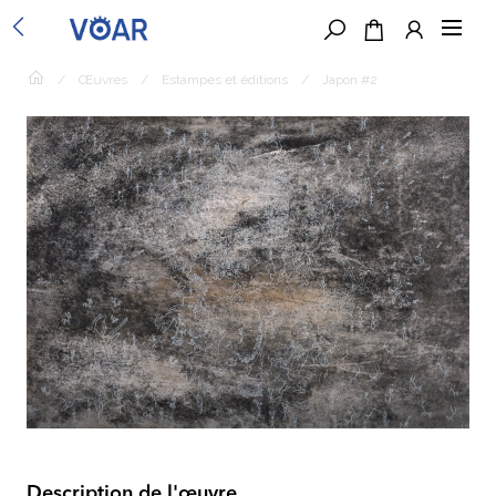
/
Œuvres
/
Estampes et éditions
/
Japon #2
Description de l'œuvre