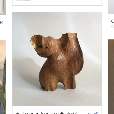
O
3€
S
Petit support (pasaru obligatoriu)
520€