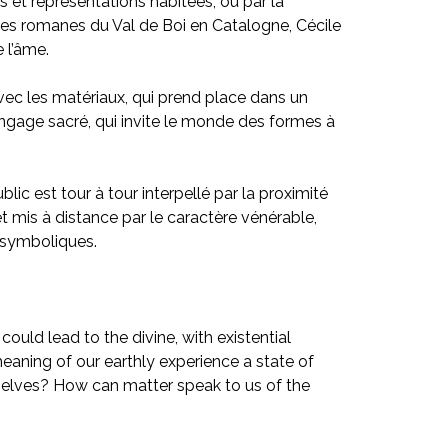
is et représentations habitées, ou par la
ses romanes du Val de Boi en Catalogne, Cécile
e l’âme.
 avec les matériaux, qui prend place dans un
gage sacré, qui invite le monde des formes à
lic est tour à tour interpellé par la proximité
et mis à distance par le caractère vénérable,
 symboliques.
could lead to the divine, with existential
eaning of our earthly experience a state of
selves? How can matter speak to us of the