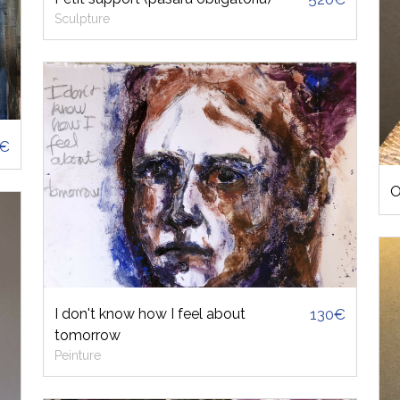
Sculpture
0€
O
I don't know how I feel about
130€
tomorrow
Peinture