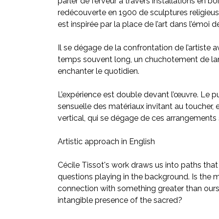
parler de ferveur à travers installations en bo
redécouverte en 1900 de sculptures religieu
est inspirée par la place de l’art dans l’émoi d
Il se dégage de la confrontation de l’artiste
temps souvent long, un chuchotement de lan
enchanter le quotidien.
L’expérience est double devant l’œuvre. Le pub
sensuelle des matériaux invitant au toucher, 
vertical, qui se dégage de ces arrangements
Artistic approach in English
Cécile Tissot's work draws us into paths that 
questions playing in the background. Is the m
connection with something greater than our
intangible presence of the sacred?