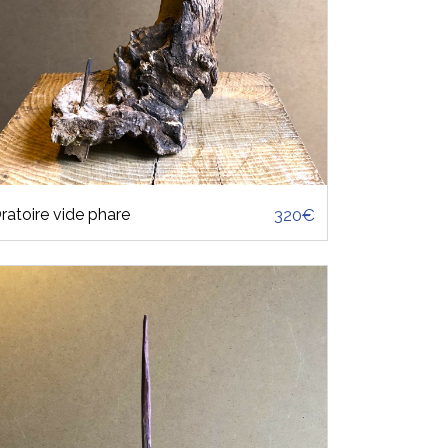
ratoire vide phare
320€