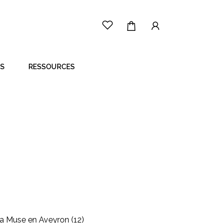
ES
RESSOURCES
LE PRINCIPE
CÔTÉ ARTISTE
CÔTÉ ACHETEUR
 la Muse en Aveyron (12)