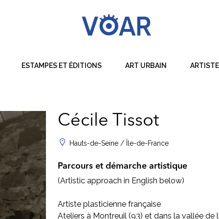
ESTAMPES ET ÉDITIONS
ART URBAIN
ARTIST
Dessin
Peinture
Cécile Tissot
Sculpture
Hauts-de-Seine / Île-de-France
Techniques Mixtes
Parcours et démarche artistique
(Artistic approach in English below)
Artiste plasticienne française
Ateliers à Montreuil (93) et dans la vallée de