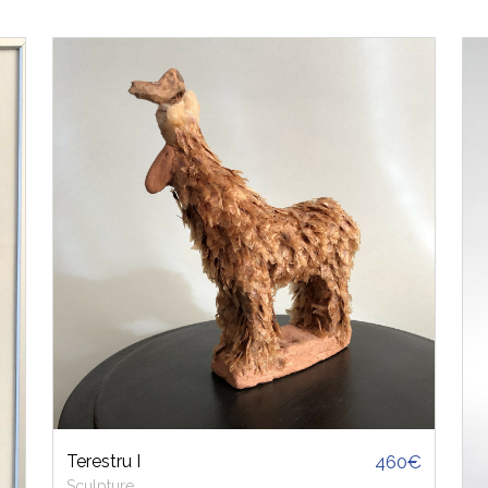
Terestru I
460€
Sculpture