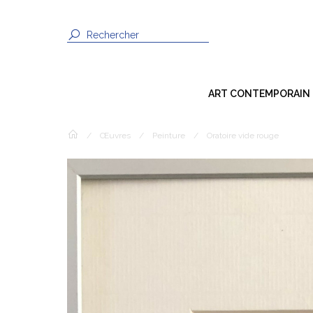
ART CONTEMPORAIN
Dessin
/
Œuvres
/
Peinture
/
Oratoire vide rouge
Peinture
Sculpture
Photographie
Techniques Mixtes
Installation
Vidéo / Son