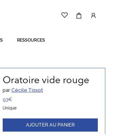
ES
RESSOURCES
LE PRINCIPE
CÔTÉ ARTISTE
CÔTÉ ACHETEUR
Oratoire vide rouge
par
Cécile Tissot
93€
Unique
AJOUTER AU PANIER