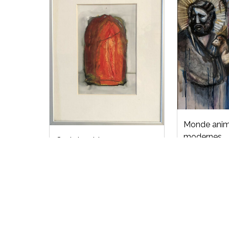
Monde anim
modernes
Oratoire vide rouge
93€
Peinture