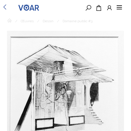
/
Œuvres
/
Dessin
/
Domaine public #3