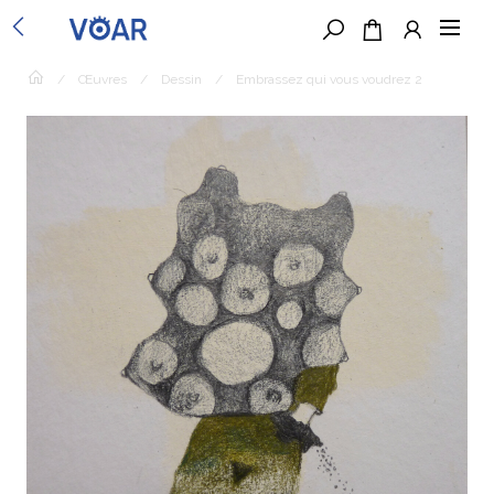
/
Œuvres
/
Dessin
/
Embrassez qui vous voudrez 2