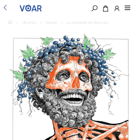
/
Œuvres
/
Dessin
/
La mortalité de Dionysos