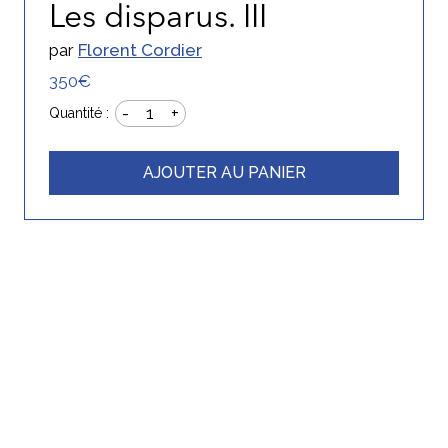
Les disparus. III
par
Florent Cordier
350€
-
+
1
Quantité :
AJOUTER AU PANIER
Inscrivez-vous gratuitement
Ressources
Newsletter
Artistes
Aide acheteur et artiste
Blog
Contactez-nous