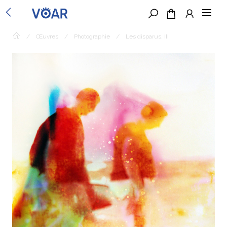
/
Œuvres
/
Photographie
/
Les disparus. III