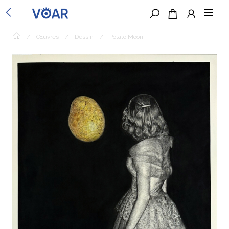
/
Œuvres
/
Dessin
/
Potato Moon