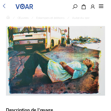
/
Œuvres
/
Estampes et éditions
/
Aube du soir
Description de l'œuvre