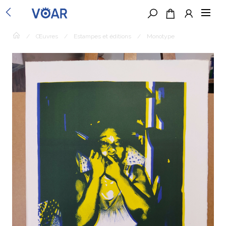
/
Œuvres
/
Estampes et éditions
/
Monotype