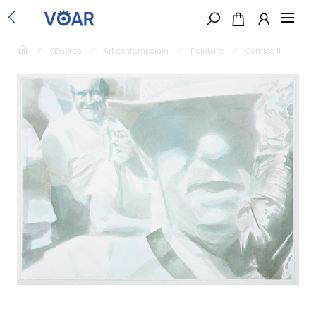
/
Œuvres
/
Art contemporain
/
Peinture
/
Comice II