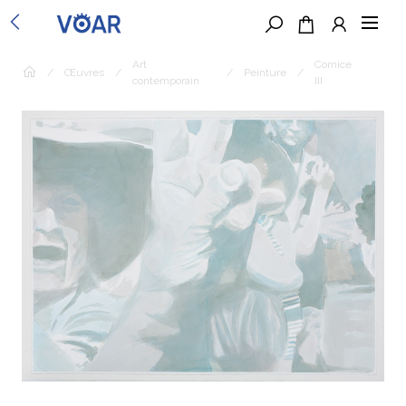
Art
Comice
/
Œuvres
/
/
Peinture
/
contemporain
III