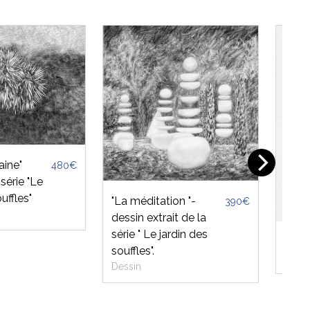
aine"
480€
 série "Le
uffles"
"La méditation "-
390€
dessin extrait de la
série " Le jardin des
Vous
souffles".
Dessi
Dessin