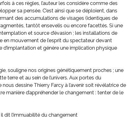
rfois à ces règles, l’auteur les considère comme des
elopper sa pensée. C’est ainsi que se déploient, dans
s formant des accumulations de visages (identiques de
ragmentés, tantôt ensevelis ou encore facettés. Si une
ntemplation et source d’évasion ; les installations de
ise en mouvement de l’esprit du spectateur devant
e d’implantation et génère une implication physique
ogie, souligne nos origines génétiquement proches ; une
e terre et au sein de l’univers. Aux portes du
 nous dessine Thierry Farcy à l’avenir soit révélatrice de
utre manière d’appréhender le changement : tenter de le
, il dit l’immuabilité du changement