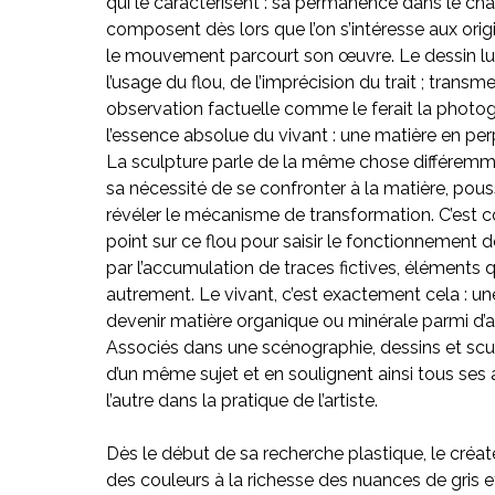
qui le caractérisent : sa permanence dans le ch
composent dès lors que l’on s’intéresse aux origi
le mouvement parcourt son œuvre. Le dessin lui
l’usage du flou, de l’imprécision du trait ; trans
observation factuelle comme le ferait la photogr
l’essence absolue du vivant : une matière en p
La sculpture parle de la même chose différemme
sa nécessité de se confronter à la matière, pousse
révéler le mécanisme de transformation. C’est co
point sur ce flou pour saisir le fonctionnement 
par l’accumulation de traces fictives, éléments 
autrement. Le vivant, c’est exactement cela : une
devenir matière organique ou minérale parmi d’a
Associés dans une scénographie, dessins et scu
d’un même sujet et en soulignent ainsi tous ses
l’autre dans la pratique de l’artiste.
Dès le début de sa recherche plastique, le créate
des couleurs à la richesse des nuances de gris et