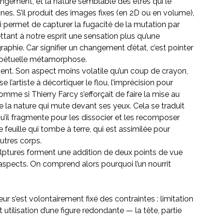
angement, et la nature semblable des êtres qui le
nes. S’il produit des images fixes (en 2D ou en volume),
 permet de capturer la fugacité de la mutation par
mettant à notre esprit une sensation plus qu’une
aphie. Car signifier un changement d’état, c’est pointer
erpétuelle métamorphose.
nt. Son aspect moins volatile qu’un coup de crayon,
 l’artiste à décortiquer le flou, l’imprécision pour
mme si Thierry Farcy s’efforçait de faire la mise au
de la nature qui mute devant ses yeux. Cela se traduit
qu’il fragmente pour les dissocier et les recomposer
 feuille qui tombe à terre, qui est assimilée pour
utres corps.
lptures forment une addition de deux points de vue
 aspects. On comprend alors pourquoi l’un nourrit
ur s’est volontairement fixé des contraintes : limitation
 utilisation d’une figure redondante — la tête, partie