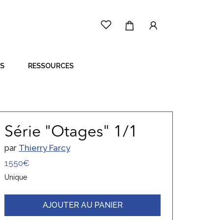
ES
RESSOURCES
LE PRINCIPE
CÔTÉ ARTISTE
CÔTÉ ACHETEUR
Série "Otages" 1/1
par
Thierry Farcy
1550€
Unique
AJOUTER AU PANIER