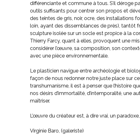
différenciante et commune à tous. S’il déroge pa
outils suffisants pour centrer son propos et dév
des teintes de gris, noir, ocre, des installation
loin, ayant des dissemblances de près), tantôt f
sculpture isolée sur un socle est propice à la co
Thierry Farcy, quant à elles, provoquent une m
considérer l’œuvre, sa composition, son context
avec une pièce environnementale.
Le plasticien navigue entre archéologie et biol
façon de nous redonner notre juste place sur cett
transhumanisme, il est à penser que l’histoire que
nos désirs d’immortalité, d’intemporalité, une a
maîtriser.
L’œuvre du créateur est, à dire vrai, un paradoxe
Virginie Baro, (galeriste)