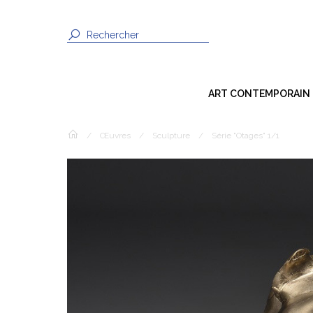
ART CONTEMPORAIN
Dessin
/
Œuvres
/
Sculpture
/
Série "Otages" 1/1
Peinture
Sculpture
Photographie
Techniques Mixtes
Installation
Vidéo / Son