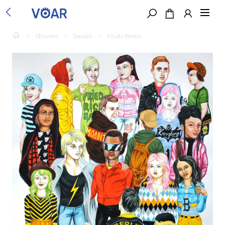
/
Œuvres
/
Dessin
/
Fruits Berlin