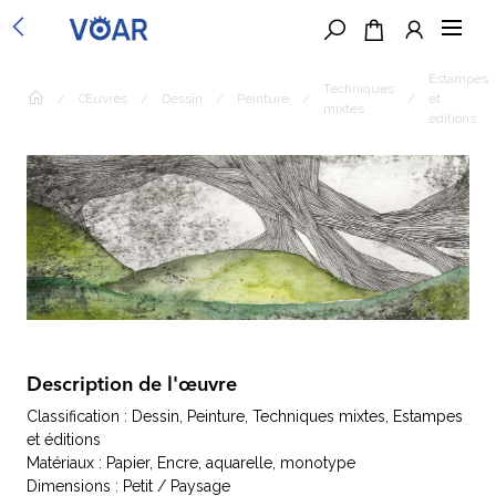
Estampes
Techniques
/
Œuvres
/
Dessin
/
Peinture
/
/
et
mixtes
éditions
Description de l'œuvre
Classification : Dessin, Peinture, Techniques mixtes, Estampes
et éditions
Matériaux : Papier, Encre, aquarelle, monotype
Dimensions : Petit / Paysage