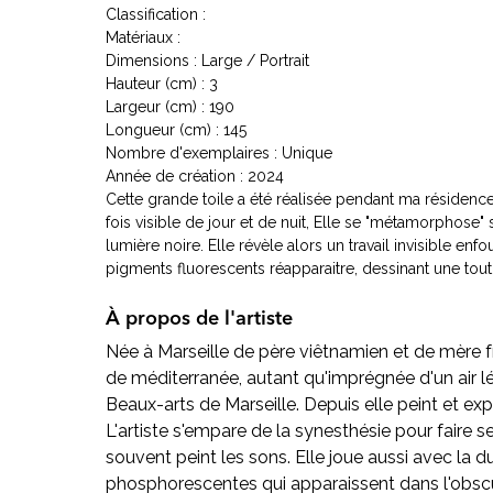
Classification :
Matériaux :
Dimensions : Large / Portrait
Hauteur (cm) : 3
Largeur (cm) : 190
Longueur (cm) : 145
Nombre d'exemplaires : Unique
Année de création : 2024
Cette grande toile a été réalisée pendant ma résidenc
fois visible de jour et de nuit, Elle se "métamorphose" 
lumière noire. Elle révèle alors un travail invisible en
pigments fluorescents réapparaitre, dessinant une tout
À propos de l'artiste
Née à Marseille de père viêtnamien et de mère f
de méditerranée, autant qu'imprégnée d'un air lége
Beaux-arts de Marseille. Depuis elle peint et expo
L'artiste s'empare de la synesthésie pour faire se
souvent peint les sons. Elle joue aussi avec la du
phosphorescentes qui apparaissent dans l'obscu