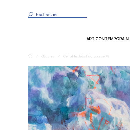
ART CONTEMPORAIN
Dessin
/
Œuvres
/
Ce fut le début du voyage #1
Peinture
Sculpture
Photographie
Techniques Mixtes
Installation
Vidéo / Son