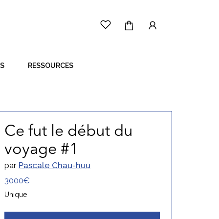
ES
RESSOURCES
LE PRINCIPE
CÔTÉ ARTISTE
CÔTÉ ACHETEUR
Ce fut le début du
voyage #1
par
Pascale Chau-huu
3000€
Unique