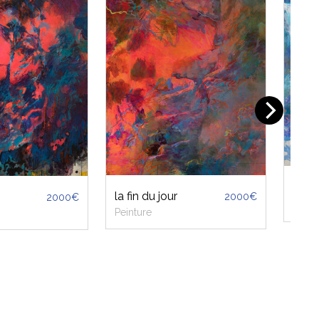
Ce fu
la fin du jour
2000€
2000€
voya
Peinture
t
Ressources
Newsletter
Artistes
Aide acheteur et artiste