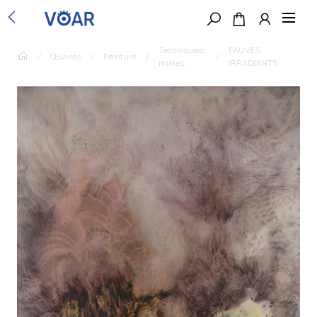
Techniques
FAUVES
/
Œuvres
/
Peinture
/
/
mixtes
IRRADIANTS