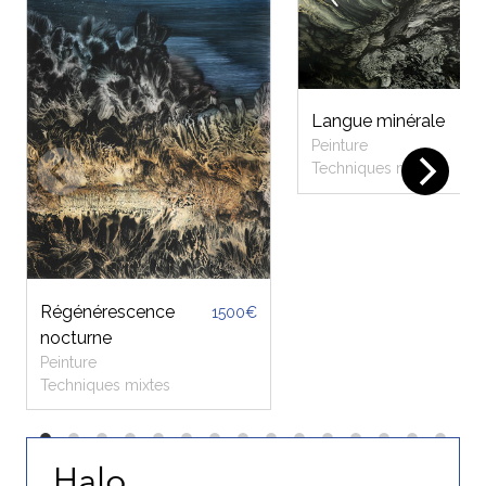
Langue minérale
Peinture
Techniques mixtes
Régénérescence
1500€
nocturne
Peinture
Techniques mixtes
Halo