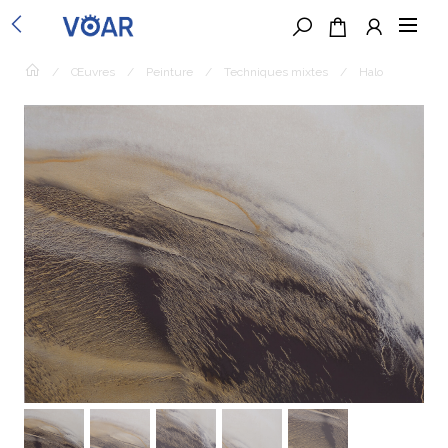
/
Œuvres
/
Peinture
/
Techniques mixtes
/
Halo