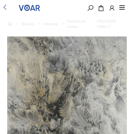
Techniques
POUSSIÈRE
/
Œuvres
/
Peinture
/
/
mixtes
D'EAU II