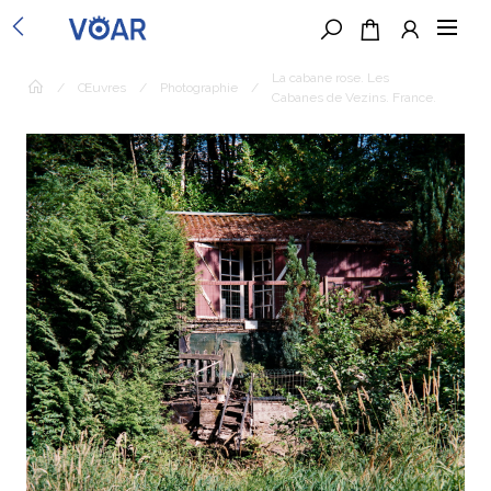
La cabane rose. Les
/
Œuvres
/
Photographie
/
Cabanes de Vezins. France.