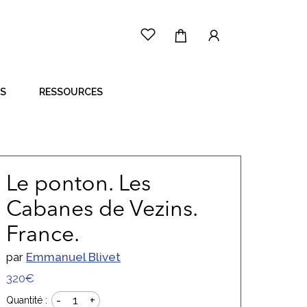
ES
RESSOURCES
LE PRINCIPE
CÔTÉ ARTISTE
CÔTÉ ACHETEUR
Le ponton. Les
Cabanes de Vezins.
France.
par
Emmanuel Blivet
320€
-
+
1
Quantité :