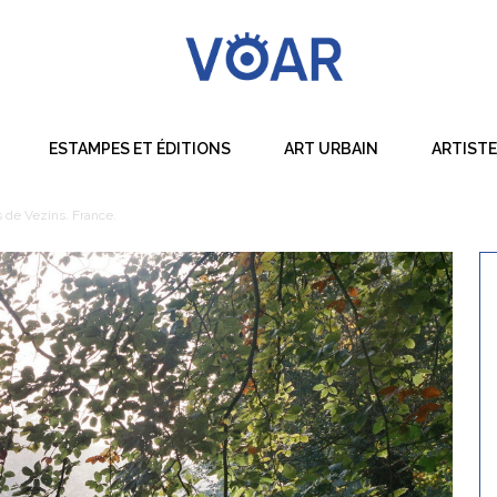
ESTAMPES ET ÉDITIONS
ART URBAIN
ARTIST
Dessin
 de Vezins. France.
Peinture
Sculpture
Techniques Mixtes