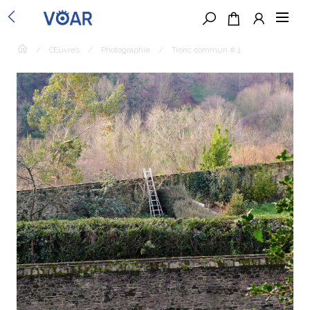
/
Œuvres
/
Photographie
/
Tronc commun # 1