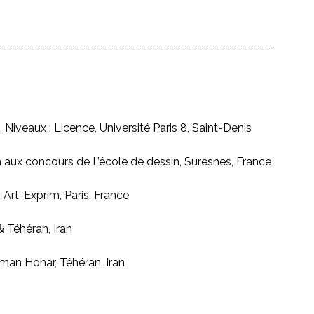
__________________________________________________
Niveaux : Licence, Université Paris 8, Saint-Denis
n aux concours de L’école de dessin, Suresnes, France
 Art-Exprim, Paris, France
& Téhéran, Iran
aman Honar, Téhéran, Iran