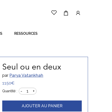
ES
RESSOURCES
LE PRINCIPE
CÔTÉ ARTISTE
CÔTÉ ACHETEUR
Seul ou en deux
par
Parya Vatankhah
1150€
-
+
1
Quantité :
AJOUTER AU PANIER