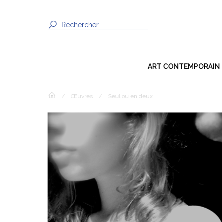
ART CONTEMPORAIN
Dessin
/
Œuvres
/
Seul ou en deux
Peinture
Sculpture
Photographie
Techniques Mixtes
Installation
Vidéo / Son