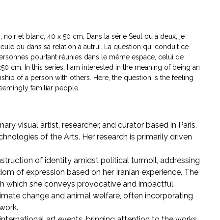
oir et blanc, 40 x 50 cm, Dans la série Seul ou à deux, je
eule ou dans sa relation à autrui. La question qui conduit ce
 personnes pourtant réunies dans le même espace, celui de
x50 cm, In this series, I am interested in the meaning of being an
hip of a person with others. Here, the question is the feeling
eemingly familiar people.
ary visual artist, researcher, and curator based in Paris.
hnologies of the Arts. Her research is primarily driven
ruction of identity amidst political turmoil, addressing
dom of expression based on her Iranian experience. The
ugh which she conveys provocative and impactful
imate change and animal welfare, often incorporating
work.
international art events, bringing attention to the works