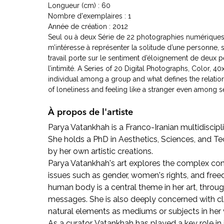
Longueur (cm) : 60
Nombre d'exemplaires : 1
Année de création : 2012
Seul ou à deux Série de 22 photographies numériques, n
m’intéresse à représenter la solitude d’une personne, s
travail porte sur le sentiment d’éloignement de deux
l’intimité. A Series of 20 Digital Photographs, Color, 40
individual among a group and what defines the relations
of loneliness and feeling like a stranger even among s
À propos de l'artiste
Parya Vatankhah is a Franco-Iranian multidisciplin
She holds a PhD in Aesthetics, Sciences, and Tec
by her own artistic creations.
Parya Vatankhah's art explores the complex const
issues such as gender, women's rights, and free
human body is a central theme in her art, thro
messages. She is also deeply concerned with cl
natural elements as mediums or subjects in her 
As a curator, Vatankhah has played a key role in 